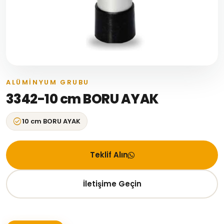
ALÜMINYUM GRUBU
3342-10 cm BORU AYAK
check_circle
10 cm BORU AYAK
Teklif Alın
İletişime Geçin