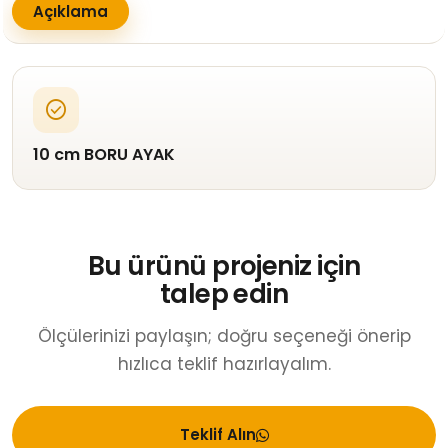
Açıklama
check_circle
10 cm BORU AYAK
Bu ürünü projeniz için
talep edin
Ölçülerinizi paylaşın; doğru seçeneği önerip
hızlıca teklif hazırlayalım.
Teklif Alın