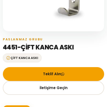
PASLANMAZ GRUBU
4451-ÇİFT KANCA ASKI
check_circle
ÇİFT KANCA ASKI
Teklif Alın
İletişime Geçin