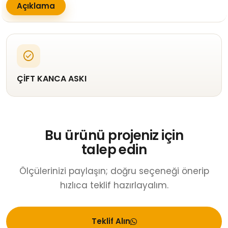
Açıklama
check_circle
ÇİFT KANCA ASKI
Bu ürünü projeniz için
talep edin
Ölçülerinizi paylaşın; doğru seçeneği önerip
hızlıca teklif hazırlayalım.
Teklif Alın