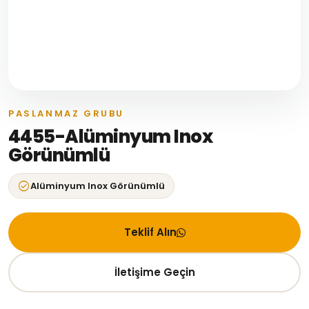
PASLANMAZ GRUBU
4455-Alüminyum Inox
Görünümlü
check_circle
Alüminyum Inox Görünümlü
Teklif Alın
İletişime Geçin